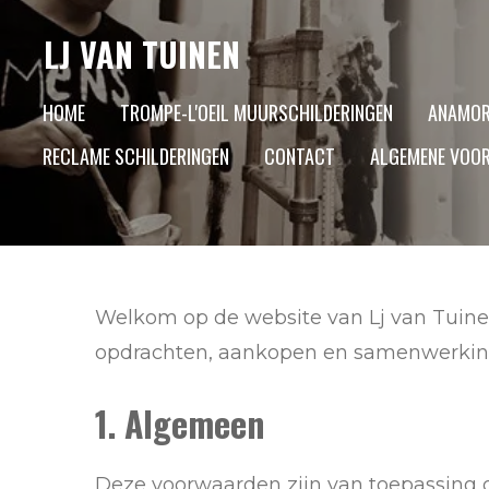
Ga
LJ VAN TUINEN
direct
naar
HOME
TROMPE-L'OEIL MUURSCHILDERINGEN
ANAMOR
de
RECLAME SCHILDERINGEN
CONTACT
ALGEMENE VOO
hoofdinhoud
Welkom op de website van Lj van Tuinen
opdrachten, aankopen en samenwerkin
1. Algemeen
Deze voorwaarden zijn van toepassing o